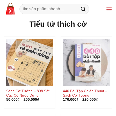
Bỏ
Tìm
qua
kiếm:
nội
Tiểu tử thích cờ
dung
Sách Cờ Tướng – 898 Sát
440 Bài Tập Chiến Thuật –
Cục Có Nước Dừng
Sách Cờ Tướng
50,000
₫
–
200,000
₫
170,000
₫
–
220,000
₫