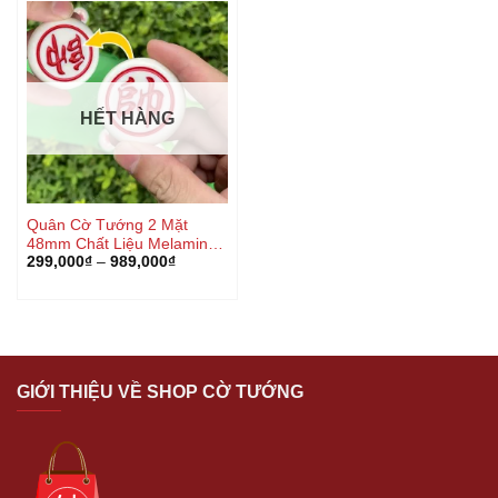
HẾT HÀNG
Quân Cờ Tướng 2 Mặt
48mm Chất Liệu Melamine
299,000
₫
–
989,000
₫
Cao Cấp
GIỚI THIỆU VỀ SHOP CỜ TƯỚNG