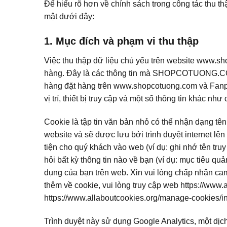
Để hiểu rõ hơn về chính sách trong công tác thu t
mật dưới đây:
1. Mục đích và phạm vi thu thập
Việc thu thập dữ liệu chủ yếu trên website www.s
hàng. Đây là các thông tin mà SHOPCOTUONG.C
hàng đặt hàng trên www.shopcotuong.com và Fanpag
vị trí, thiết bị truy cập và một số thông tin kh
Cookie là tập tin văn bản nhỏ có thể nhận dạng tên
website và sẽ được lưu bởi trình duyệt internet lê
tiện cho quý khách vào web (ví dụ: ghi nhớ tên tru
hỏi bất kỳ thông tin nào về bạn (ví dụ: mục tiêu q
dụng của bạn trên web. Xin vui lòng chấp nhận cam 
thêm về cookie, vui lòng truy cập web https://www.a
https://www.allaboutcookies.org/manage-cookies/in
Trình duyệt này sử dụng Google Analytics, một dịch