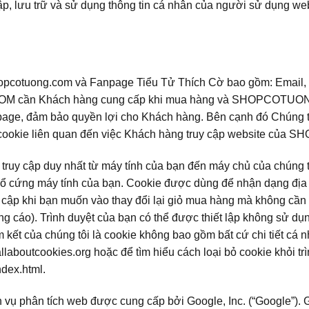
hập, lưu trữ và sử dụng thông tin cá nhân của người sử dụng we
hopcotuong.com và Fanpage Tiểu Tử Thích Cờ bao gồm: Email, số
OM cần Khách hàng cung cấp khi mua hàng và SHOPCOTUONG
e, đảm bảo quyền lợi cho Khách hàng. Bên cạnh đó Chúng tôi c
ác như cookie liên quan đến việc Khách hàng truy cập website 
 truy cập duy nhất từ máy tính của bạn đến máy chủ của chúng tô
n ổ cứng máy tính của bạn. Cookie được dùng để nhận dạng địa ch
y cập khi bạn muốn vào thay đổi lại giỏ mua hàng mà không cần 
uảng cáo). Trình duyệt của bạn có thể được thiết lập không sử 
kết của chúng tôi là cookie không bao gồm bất cứ chi tiết cá nh
llaboutcookies.org hoặc để tìm hiểu cách loại bỏ cookie khỏi trì
dex.html.
 vụ phân tích web được cung cấp bởi Google, Inc. (“Google”). G