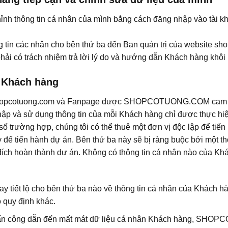
hỉnh thông tin cá nhân của mình bằng cách đăng nhập vào tài k
g tin các nhân cho bên thứ ba đến Ban quản trị của website sh
có trách nhiệm trả lời lý do và hướng dẫn Khách hàng khôi ph
n Khách hàng
 shopcotuong.com và Fanpage được SHOPCOTUONG.COM cam kết 
 và sử dụng thông tin của mỗi Khách hàng chỉ được thực hiện
ố trường hợp, chúng tôi có thể thuê một đơn vị độc lập để tiến
 để tiến hành dự án. Bên thứ ba này sẽ bị ràng buộc bởi một 
ch hoàn thành dự án. Không có thông tin cá nhân nào của Khách
y tiết lộ cho bên thứ ba nào về thông tin cá nhân của Khách h
 quy định khác.
ị tấn công dẫn đến mất mát dữ liệu cá nhân Khách hàng, SHO