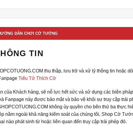
HƯỚNG DẪN CHƠI CỜ TƯỚNG
THÔNG TIN
PCOTUONG.COM thu thập, lưu trữ và xử lý thông tin hoặc dữ l
Fanpage
Tiểu Tử Thích Cờ
ân của Khách hàng, sẽ nỗ lực hết sức và sử dụng các biện phá
ite và Fanpage này được bảo mật và bảo vệ khỏi sự truy cập 
. SHOPCOTUONG.COM không ủy quyền cho bên thứ ba thực hiện v
phép nằm ngoài khả năng kiểm soát của chúng tôi, Shop Cờ Tướn
hại nào phát sinh từ hoặc liên quan đến truy cập trái phép đó.