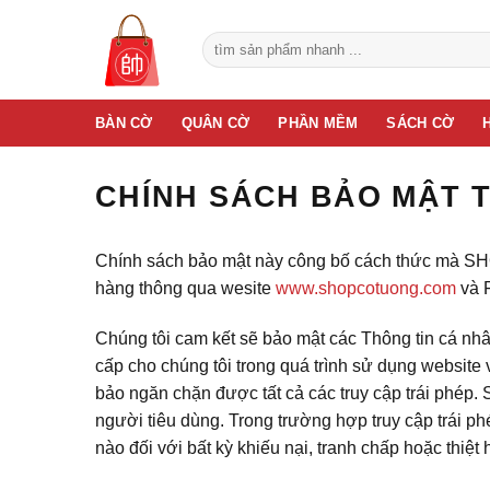
Bỏ
qua
Tìm
kiếm:
nội
dung
BÀN CỜ
QUÂN CỜ
PHẦN MỀM
SÁCH CỜ
CHÍNH SÁCH BẢO MẬT 
Chính sách bảo mật này công bố cách thức mà SHO
hàng thông qua wesite
www.shopcotuong.com
và 
Chúng tôi cam kết sẽ bảo mật các Thông tin cá nh
cấp cho chúng tôi trong quá trình sử dụng webs
bảo ngăn chặn được tất cả các truy cập trái phép
người tiêu dùng. Trong trường hợp truy cập trái 
nào đối với bất kỳ khiếu nại, tranh chấp hoặc thiệt 