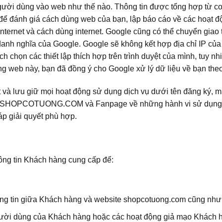
người dùng vào web như thế nào. Thông tin được tổng hợp từ co
 để đánh giá cách dùng web của bạn, lập báo cáo về các hoạt đ
internet và cách dùng internet. Google cũng có thể chuyển giao 
n danh nghĩa của Google. Google sẽ không kết hợp địa chỉ IP củ
 chọn các thiết lập thích hợp trên trình duyệt của mình, tuy nh
g web này, bạn đã đồng ý cho Google xử lý dữ liệu về bạn theo
và lưu giữ mọi hoạt động sử dụng dịch vụ dưới tên đăng ký, mậ
ho SHOPCOTUONG.COM và Fanpage về những hành vi sử dụng trá
áp giải quyết phù hợp.
ng tin Khách hàng cung cấp để:
thông tin giữa Khách hàng và website shopcotuong.com cũng nh
gười dùng của Khách hàng hoặc các hoạt động giả mạo Khách 