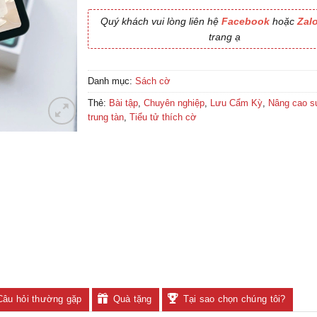
200,000₫.
là:
250,000₫.
là:
250,00
170,000₫.
200,000₫.
Quý khách vui lòng liên hệ
Facebook
hoặc
Zal
trang ạ
Danh mục:
Sách cờ
Thẻ:
Bài tập
,
Chuyên nghiệp
,
Lưu Cẩm Kỳ
,
Nâng cao s
trung tàn
,
Tiểu tử thích cờ
Câu hỏi thường gặp
Quà tặng
Tại sao chọn chúng tôi?