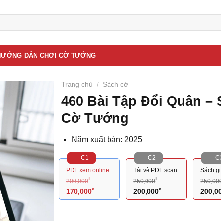
HƯỚNG DẪN CHƠI CỜ TƯỚNG
Trang chủ
/
Sách cờ
460 Bài Tập Đổi Quân – 
Cờ Tướng
Năm xuất bản: 2025
C1
C2
C
PDF xem online
Tải về PDF scan
Sách g
₫
₫
200,000
250,000
250,00
Giá
₫
Giá
Giá
₫
Giá
Giá
170,000
200,000
200,0
gốc
hiện
gốc
hiện
gốc
là:
tại
là:
tại
là: