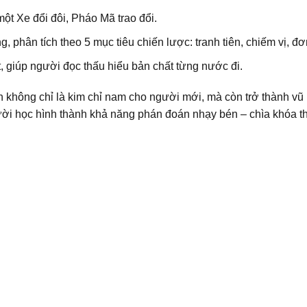
một Xe đổi đôi, Pháo Mã trao đổi.
 phân tích theo 5 mục tiêu chiến lược: tranh tiên, chiếm vị, đơn
ật, giúp người đọc thấu hiểu bản chất từng nước đi.
h không chỉ là kim chỉ nam cho người mới, mà còn trở thành vũ 
gười học hình thành khả năng phán đoán nhạy bén – chìa khóa th