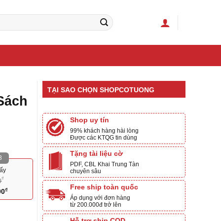
TẠI SAO CHỌN SHOPCOTUONG
Sách
Shop uy tín
99% khách hàng hài lòng
Được các KTQG tin dùng
Tặng tài liệu cờ
3
PDF, CBL Khai Trung Tàn
iấy
chuyên sâu
₫
0
Free ship toàn quốc
₫
Giá
00
Áp dụng với đơn hàng
hiện
từ 200.000đ trở lên
tại
Hỗ trợ ship COD