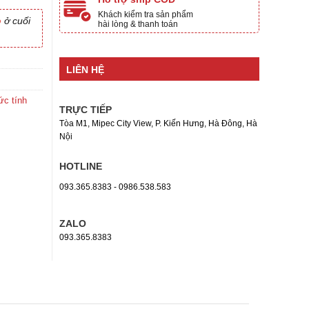
0₫.
là:
Khách kiểm tra sản phẩm
200,000₫.
o
ở cuối
hài lòng & thanh toán
LIÊN HỆ
ức tính
TRỰC TIẾP
Tòa M1, Mipec City View, P. Kiến Hưng, Hà Đông, Hà
Nội
HOTLINE
093.365.8383 - 0986.538.583
ZALO
093.365.8383