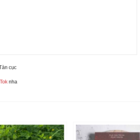
Tàn cục
kTok
nha