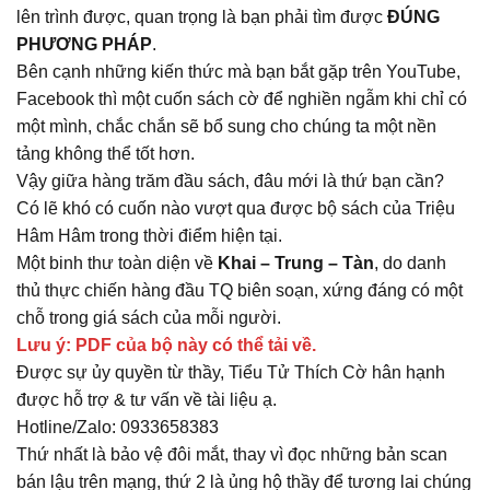
lên trình được, quan trọng là bạn phải tìm được
ĐÚNG
PHƯƠNG PHÁP
.
Bên cạnh những kiến thức mà bạn bắt gặp trên YouTube,
Facebook thì một cuốn sách cờ để nghiền ngẫm khi chỉ có
một mình, chắc chắn sẽ bổ sung cho chúng ta một nền
tảng không thể tốt hơn.
Vậy giữa hàng trăm đầu sách, đâu mới là thứ bạn cần?
Có lẽ khó có cuốn nào vượt qua được bộ sách của Triệu
Hâm Hâm trong thời điểm hiện tại.
Một binh thư toàn diện về
Khai – Trung – Tàn
, do danh
thủ thực chiến hàng đầu TQ biên soạn, xứng đáng có một
chỗ trong giá sách của mỗi người.
Lưu ý: PDF của bộ này có thể tải về.
Được sự ủy quyền từ thầy
, Tiểu Tử Thích Cờ hân hạnh
được hỗ trợ & tư vấn về tài liệu ạ.
Hotline/Zalo: 0933658383
Thứ nhất là
bảo vệ đôi mắt
, thay vì đọc những bản scan
bán lậu trên mạng, thứ 2 là
ủng hộ thầy
để tương lai chúng