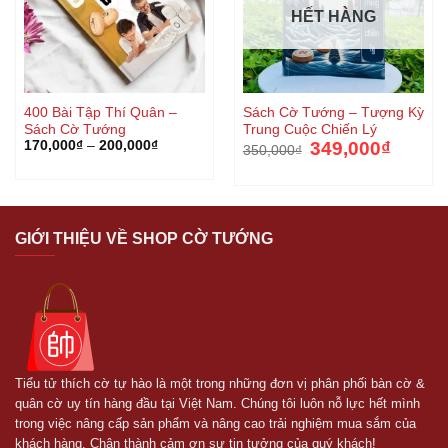
HẾT HÀNG
400 Bài Tập Thí Quân –
Sách Cờ Tướng – Tượng Kỳ
Sách Cờ Tướng
Trung Cuộc Chiến Lý
Giá
Giá
170,000
₫
–
200,000
₫
349,000
₫
350,000
₫
gốc
hiện
là:
tại
350,000₫.
là:
349,000₫
GIỚI THIỆU VỀ SHOP CỜ TƯỚNG
Tiểu tử thích cờ tự hào là một trong những đơn vị phân phối bàn cờ &
quân cờ uy tín hàng đầu tại Việt Nam. Chúng tôi luôn nỗ lực hết mình
trong việc nâng cấp sản phẩm và nâng cao trải nghiệm mua sắm của
khách hàng. Chân thành cảm ơn sự tin tưởng của quý khách!