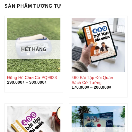
SẢN PHẨM TƯƠNG TỰ
HẾT HÀNG
Đồng Hồ Chơi Cờ PQ9923
460 Bài Tập Đổi Quân –
299,000
₫
–
309,000
₫
Sách Cờ Tướng
170,000
₫
–
200,000
₫