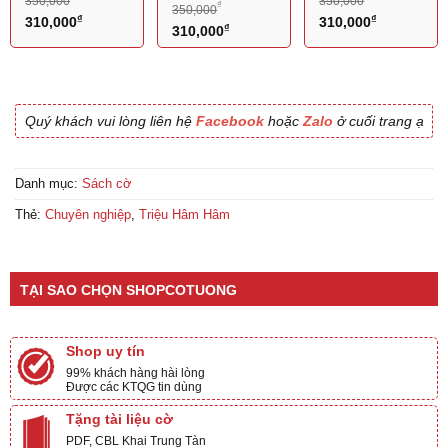
350,000
350,000
₫
350,000
Giá
₫
Giá
Giá
₫
Giá
310,000
310,000
Giá
₫
Giá
310,000
gốc
hiện
gốc
hiện
gốc
hiện
là:
tại
là:
tại
là:
tại
350,000₫.
là:
350,000₫.
là:
350,000₫.
là:
310,000₫.
310,000₫.
310,000₫.
Quý khách vui lòng liên hệ
Facebook
hoặc
Zalo
ở cuối trang ạ
Danh mục:
Sách cờ
Thẻ:
Chuyên nghiệp
,
Triệu Hâm Hâm
TẠI SAO CHỌN SHOPCOTUONG
Shop uy tín
99% khách hàng hài lòng
Được các KTQG tin dùng
Tặng tài liệu cờ
PDF, CBL Khai Trung Tàn