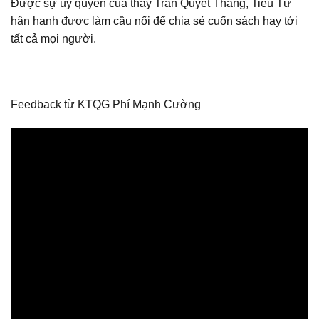
Được sự ủy quyền của thầy Trần Quyết Thắng, Tiểu Tử
hân hạnh được làm cầu nối để chia sẻ cuốn sách hay tới
tất cả mọi người.
Feedback từ KTQG Phí Mạnh Cường