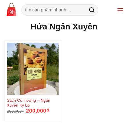
Bỏ
Tìm
qua
kiếm:
nội
Hứa Ngân Xuyên
dung
Sách Cờ Tướng – Ngân
Xuyên Kỳ Lộ
Giá
Giá
200,000
₫
250,000
₫
gốc
hiện
là:
tại
250,000₫.
là:
200,000₫.