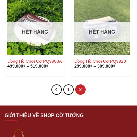
HẾT HÀNG
HẾT HÀNG
Đồng Hồ Chơi Cờ PQ9903A
Đồng Hồ Chơi Cờ PQ9923
499,000
₫
–
519,000
₫
299,000
₫
–
309,000
₫
1
2
GIỚI THIỆU VỀ SHOP CỜ TƯỚNG