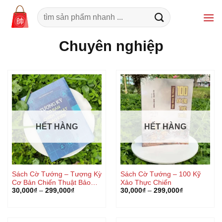
Bỏ
Tìm
qua
kiếm:
nội
Chuyên nghiệp
dung
HẾT HÀNG
HẾT HÀNG
Sách Cờ Tướng – Tượng Kỳ
Sách Cờ Tướng – 100 Kỹ
Cơ Bản Chiến Thuật Bảo
Xảo Thực Chiến
30,000
₫
–
299,000
₫
30,000
₫
–
299,000
₫
Điển