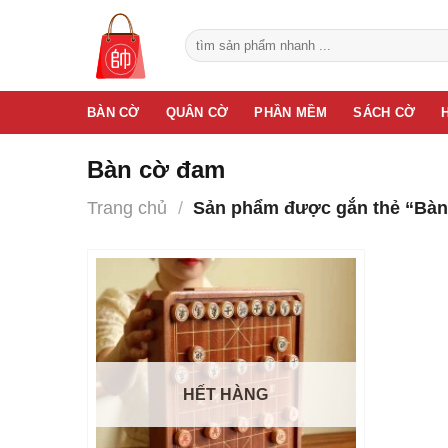
Bỏ
qua
Tìm
kiếm:
nội
dung
BÀN CỜ
QUÂN CỜ
PHẦN MỀM
SÁCH CỜ
Bàn cờ đam
Trang chủ
/
Sản phẩm được gắn thẻ “Bàn
HẾT HÀNG