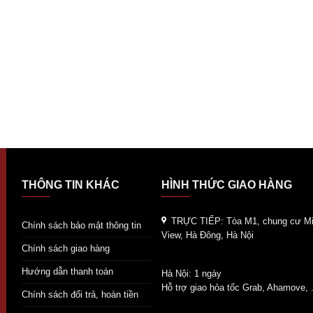
THÔNG TIN KHÁC
HÌNH THỨC GIAO HÀNG
TRỰC TIẾP:
Tòa M1, chung cư Mi
Chính sách bảo mật thông tin
View, Hà Đông, Hà Nội
Chính sách giao hàng
Hướng dẫn thanh toán
Hà Nội: 1 ngày
Hỗ trợ giao hỏa tốc Grab, Ahamove, .
Chính sách đổi trả, hoàn tiền