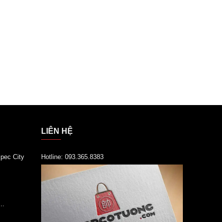
LIÊN HỆ
pec City
Hotline: 093.365.8383
..